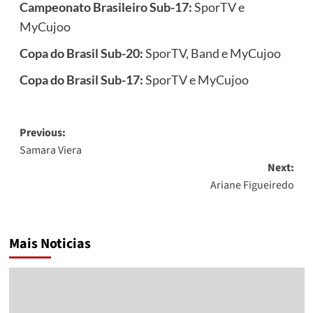
Campeonato Brasileiro Sub-17
:
SporTV e
MyCujoo
Copa do Brasil Sub-20
:
SporTV, Band e MyCujoo
Copa do Brasil Sub-17
:
SporTV e MyCujoo
Post
Previous:
Samara Viera
navigation
Next:
Ariane Figueiredo
Mais Noticias