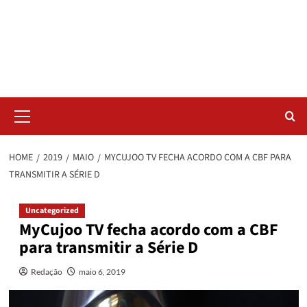
Skip
Radar da Bola
to
content
NOSSO RADAR NÃO PERDE UM LANCE DO ESPORTE
Primary
Menu
HOME
2019
MAIO
MYCUJOO TV FECHA ACORDO COM A CBF PARA
TRANSMITIR A SÉRIE D
Uncategorized
MyCujoo TV fecha acordo com a CBF
para transmitir a Série D
Redação
maio 6, 2019