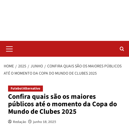
Skip
Radar da Bola
to
content
NOSSO RADAR NÃO PERDE UM LANCE DO ESPORTE
Primary
Menu
HOME
2025
JUNHO
CONFIRA QUAIS SÃO OS MAIORES PÚBLICOS
ATÉ O MOMENTO DA COPA DO MUNDO DE CLUBES 2025
Futebol Alternativo
Confira quais são os maiores
públicos até o momento da Copa do
Mundo de Clubes 2025
Redação
junho 18, 2025