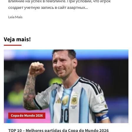
влияние на успех в гемблинге. При условии, что игрок
создает учетную запись в сайт азартных...
Read
Leia Mais
more
about
Казино-
Veja mais!
Р
составляет
каталог
топовых
виртуальных
гемблинг-
сайтов
Украины
вместе
с
бонусами
Copa do Mundo 2026
TOP 10 – Melhores partidas da Copa do Mundo 2026