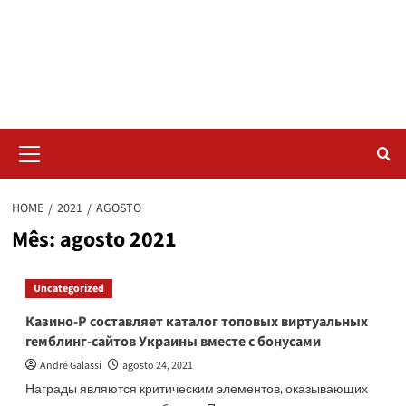
Skip
Radar da Bola
to
content
NOSSO RADAR NÃO PERDE UM LANCE DO ESPORTE
Primary
Menu
HOME
2021
AGOSTO
Mês:
agosto 2021
Uncategorized
Казино-Р составляет каталог топовых виртуальных
гемблинг-сайтов Украины вместе с бонусами
André Galassi
agosto 24, 2021
Награды являются критическим элементов, оказывающих