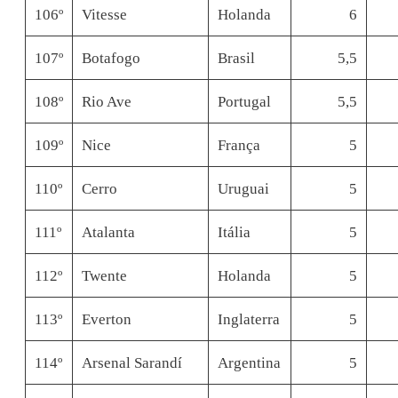
106º
Vitesse
Holanda
6
107º
Botafogo
Brasil
5,5
108º
Rio Ave
Portugal
5,5
109º
Nice
França
5
110º
Cerro
Uruguai
5
111º
Atalanta
Itália
5
112º
Twente
Holanda
5
113º
Everton
Inglaterra
5
114º
Arsenal Sarandí
Argentina
5