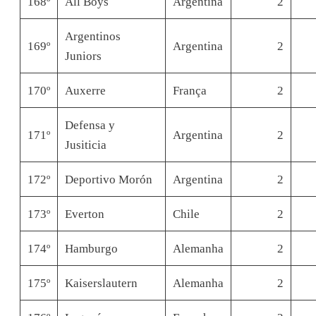
168º
All Boys
Argentina
2
Argentinos
169º
Argentina
2
Juniors
170º
Auxerre
França
2
Defensa y
171º
Argentina
2
Jusiticia
172º
Deportivo Morón
Argentina
2
173º
Everton
Chile
2
174º
Hamburgo
Alemanha
2
175º
Kaiserslautern
Alemanha
2