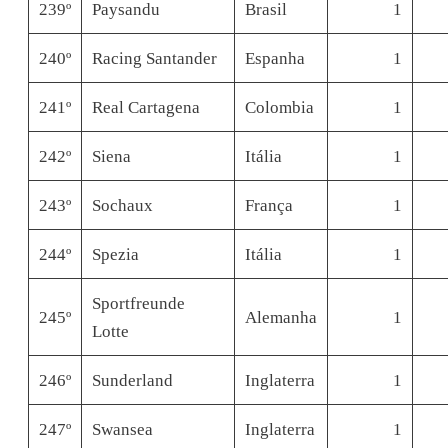
239º
Paysandu
Brasil
1
240º
Racing Santander
Espanha
1
241º
Real Cartagena
Colombia
1
242º
Siena
Itália
1
243º
Sochaux
França
1
244º
Spezia
Itália
1
Sportfreunde
245º
Alemanha
1
Lotte
246º
Sunderland
Inglaterra
1
247º
Swansea
Inglaterra
1