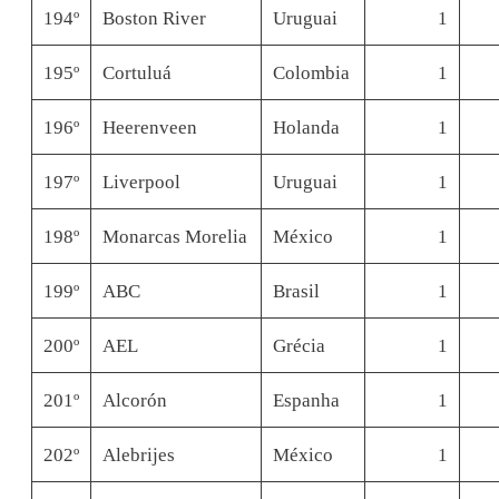
194º
Boston River
Uruguai
1
195º
Cortuluá
Colombia
1
196º
Heerenveen
Holanda
1
197º
Liverpool
Uruguai
1
198º
Monarcas Morelia
México
1
199º
ABC
Brasil
1
200º
AEL
Grécia
1
201º
Alcorón
Espanha
1
202º
Alebrijes
México
1