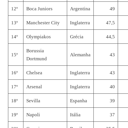
12º
Boca Juniors
Argentina
49
13º
Manchester City
Inglaterra
47,5
14º
Olympiakos
Grécia
44,5
Borussia
15º
Alemanha
43
Dortmund
16º
Chelsea
Inglaterra
43
17º
Arsenal
Inglaterra
40
18º
Sevilla
Espanha
39
19º
Napoli
Itália
37