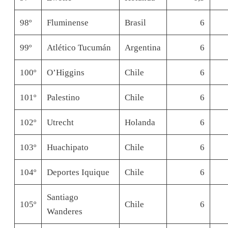
98º
Fluminense
Brasil
6
99º
Atlético Tucumán
Argentina
6
100º
O’Higgins
Chile
6
101º
Palestino
Chile
6
102º
Utrecht
Holanda
6
103º
Huachipato
Chile
6
104º
Deportes Iquique
Chile
6
Santiago
105º
Chile
6
Wanderes