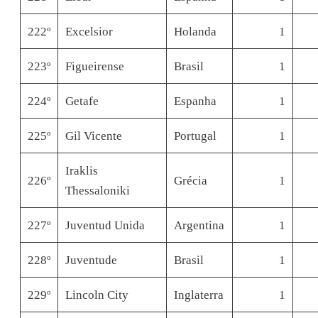
222º
Excelsior
Holanda
1
223º
Figueirense
Brasil
1
224º
Getafe
Espanha
1
225º
Gil Vicente
Portugal
1
Iraklis
226º
Grécia
1
Thessaloniki
227º
Juventud Unida
Argentina
1
228º
Juventude
Brasil
1
229º
Lincoln City
Inglaterra
1