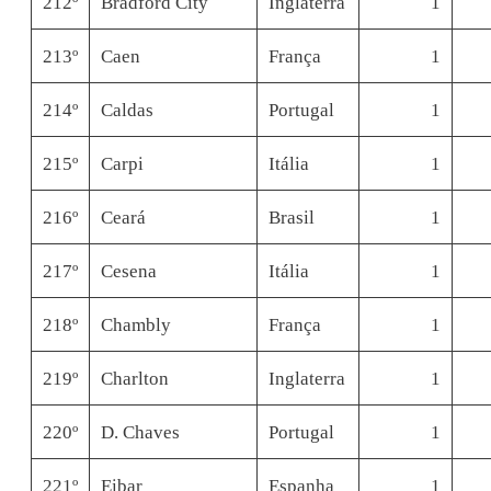
212º
Bradford City
Inglaterra
1
213º
Caen
França
1
214º
Caldas
Portugal
1
215º
Carpi
Itália
1
216º
Ceará
Brasil
1
217º
Cesena
Itália
1
218º
Chambly
França
1
219º
Charlton
Inglaterra
1
220º
D. Chaves
Portugal
1
221º
Eibar
Espanha
1