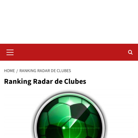
Skip
Radar da Bola
to
content
NOSSO RADAR NÃO PERDE UM LANCE DO ESPORTE
Primary
Menu
HOME
RANKING RADAR DE CLUBES
Ranking Radar de Clubes