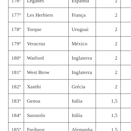
176º
Leganés
Espanha
2
177º
Les Herbiers
França
2
178º
Torque
Uruguai
2
179º
Veracruz
México
2
180º
Watford
Inglaterra
2
181º
West Brow
Inglaterra
2
182º
Xanthi
Grécia
2
183º
Genoa
Itália
1,5
184º
Sassuolo
Itália
1,5
185º
Freiburg
Alemanha
1,5