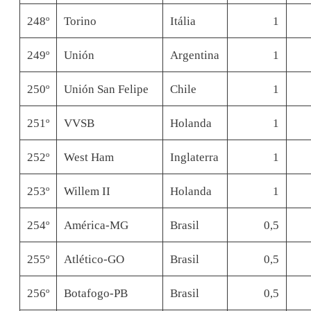
248º
Torino
Itália
1
249º
Unión
Argentina
1
250º
Unión San Felipe
Chile
1
251º
VVSB
Holanda
1
252º
West Ham
Inglaterra
1
253º
Willem II
Holanda
1
254º
América-MG
Brasil
0,5
255º
Atlético-GO
Brasil
0,5
256º
Botafogo-PB
Brasil
0,5