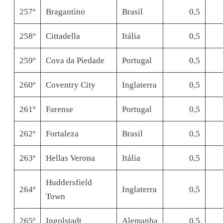
257º
Bragantino
Brasil
0,5
258º
Cittadella
Itália
0,5
259º
Cova da Piedade
Portugal
0,5
260º
Coventry City
Inglaterra
0,5
261º
Farense
Portugal
0,5
262º
Fortaleza
Brasil
0,5
263º
Hellas Verona
Itália
0,5
Huddersfield
264º
Inglaterra
0,5
Town
265º
Ingolstadt
Alemanha
0,5