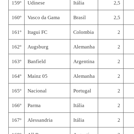
159º
Udinese
Itália
2,5
160º
Vasco da Gama
Brasil
2,5
161º
Itagui FC
Colombia
2
162º
Augsburg
Alemanha
2
163º
Banfield
Argentina
2
164º
Mainz 05
Alemanha
2
165º
Nacional
Portugal
2
166º
Parma
Itália
2
167º
Alessandria
Itália
2