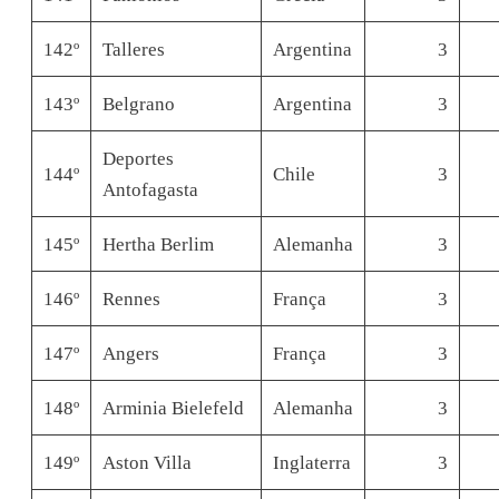
142º
Talleres
Argentina
3
143º
Belgrano
Argentina
3
Deportes
144º
Chile
3
Antofagasta
145º
Hertha Berlim
Alemanha
3
146º
Rennes
França
3
147º
Angers
França
3
148º
Arminia Bielefeld
Alemanha
3
149º
Aston Villa
Inglaterra
3