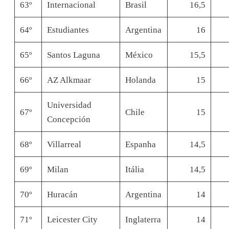
63º
Internacional
Brasil
16,5
64º
Estudiantes
Argentina
16
65º
Santos Laguna
México
15,5
66º
AZ Alkmaar
Holanda
15
Universidad
67º
Chile
15
Concepción
68º
Villarreal
Espanha
14,5
69º
Milan
Itália
14,5
70º
Huracán
Argentina
14
71º
Leicester City
Inglaterra
14