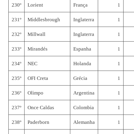
230º
Lorient
França
1
231º
Middlesbrough
Inglaterra
1
232º
Millwall
Inglaterra
1
233º
Mirandés
Espanha
1
234º
NEC
Holanda
1
235º
OFI Creta
Grécia
1
236º
Olimpo
Argentina
1
237º
Once Caldas
Colombia
1
238º
Paderborn
Alemanha
1