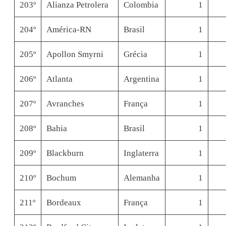
203º
Alianza Petrolera
Colombia
1
204º
América-RN
Brasil
1
205º
Apollon Smyrni
Grécia
1
206º
Atlanta
Argentina
1
207º
Avranches
França
1
208º
Bahia
Brasil
1
209º
Blackburn
Inglaterra
1
210º
Bochum
Alemanha
1
211º
Bordeaux
França
1