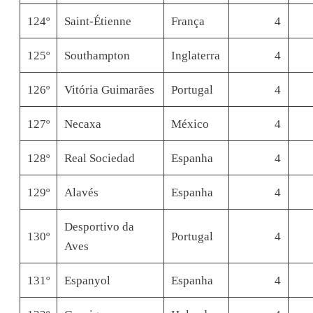
124º
Saint-Étienne
França
4
125º
Southampton
Inglaterra
4
126º
Vitória Guimarães
Portugal
4
127º
Necaxa
México
4
128º
Real Sociedad
Espanha
4
129º
Alavés
Espanha
4
Desportivo da
130º
Portugal
4
Aves
131º
Espanyol
Espanha
4