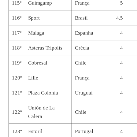
115º
Guimgamp
França
5
116º
Sport
Brasil
4,5
117º
Malaga
Espanha
4
118º
Asteras Tripolis
Grécia
4
119º
Cobresal
Chile
4
120º
Lille
França
4
121º
Plaza Colonia
Uruguai
4
Unión de La
122º
Chile
4
Calera
123º
Estoril
Portugal
4