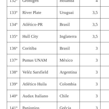
132º
Gronigen
Holanda
4
133º
River Plate
Uruguai
3,5
134º
Atlético-PR
Brasil
3,5
135º
Hull City
Inglaterra
3,5
136º
Coritiba
Brasil
3
137º
Pumas UNAM
México
3
138º
Veléz Sarsfield
Argentina
3
139º
Atlético Huila
Colombia
3
140º
Audax Italiano
Chile
3
141º
Panionios
Grécia
3