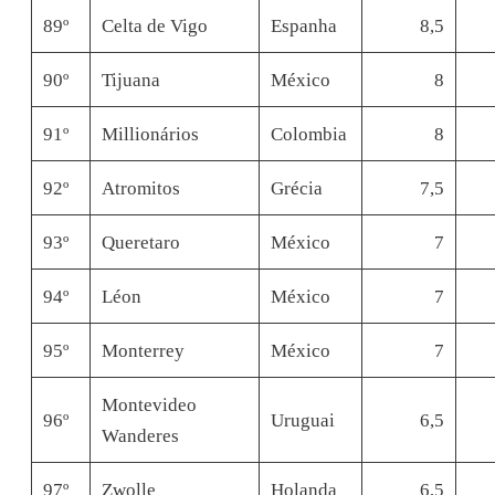
89º
Celta de Vigo
Espanha
8,5
90º
Tijuana
México
8
91º
Millionários
Colombia
8
92º
Atromitos
Grécia
7,5
93º
Queretaro
México
7
94º
Léon
México
7
95º
Monterrey
México
7
Montevideo
96º
Uruguai
6,5
Wanderes
97º
Zwolle
Holanda
6,5