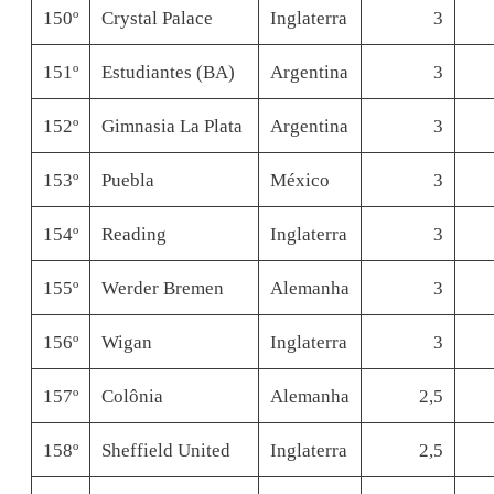
150º
Crystal Palace
Inglaterra
3
151º
Estudiantes (BA)
Argentina
3
152º
Gimnasia La Plata
Argentina
3
153º
Puebla
México
3
154º
Reading
Inglaterra
3
155º
Werder Bremen
Alemanha
3
156º
Wigan
Inglaterra
3
157º
Colônia
Alemanha
2,5
158º
Sheffield United
Inglaterra
2,5