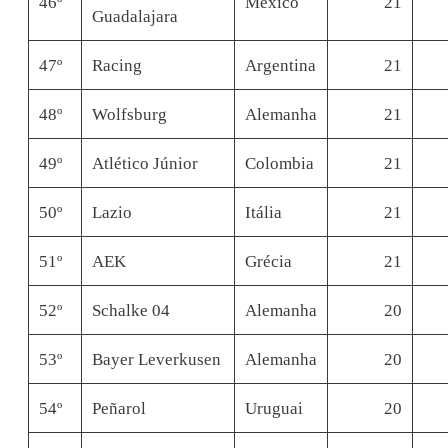
46º
México
21
Guadalajara
47º
Racing
Argentina
21
48º
Wolfsburg
Alemanha
21
49º
Atlético Júnior
Colombia
21
50º
Lazio
Itália
21
51º
AEK
Grécia
21
52º
Schalke 04
Alemanha
20
53º
Bayer Leverkusen
Alemanha
20
54º
Peñarol
Uruguai
20