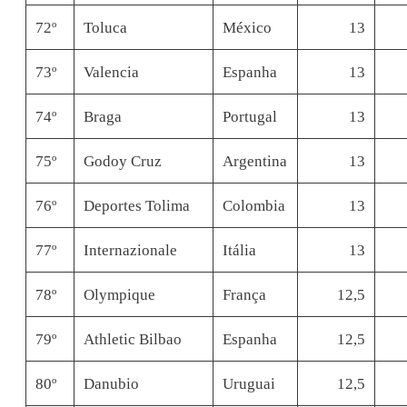
72º
Toluca
México
13
73º
Valencia
Espanha
13
74º
Braga
Portugal
13
75º
Godoy Cruz
Argentina
13
76º
Deportes Tolima
Colombia
13
77º
Internazionale
Itália
13
78º
Olympique
França
12,5
79º
Athletic Bilbao
Espanha
12,5
80º
Danubio
Uruguai
12,5