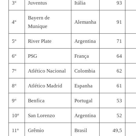
3º
Juventus
Itália
93
Bayern de
4º
Alemanha
91
Munique
5º
River Plate
Argentina
71
6º
PSG
França
64
7º
Atlético Nacional
Colombia
62
8º
Atlético Madrid
Espanha
61
9º
Benfica
Portugal
53
10º
San Lorenzo
Argentina
52
11º
Grêmio
Brasil
49,5