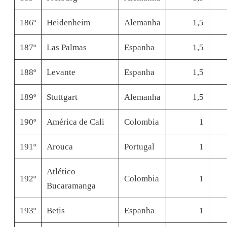
186º
Heidenheim
Alemanha
1,5
187º
Las Palmas
Espanha
1,5
188º
Levante
Espanha
1,5
189º
Stuttgart
Alemanha
1,5
190º
América de Cali
Colombia
1
191º
Arouca
Portugal
1
Atlético
192º
Colombia
1
Bucaramanga
193º
Betis
Espanha
1