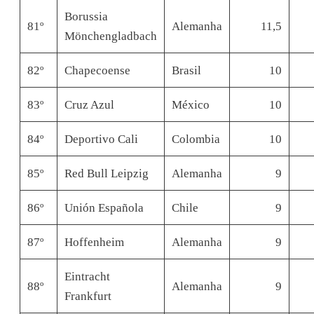
Borussia
81º
Alemanha
11,5
Mönchengladbach
82º
Chapecoense
Brasil
10
83º
Cruz Azul
México
10
84º
Deportivo Cali
Colombia
10
85º
Red Bull Leipzig
Alemanha
9
86º
Unión Española
Chile
9
87º
Hoffenheim
Alemanha
9
Eintracht
88º
Alemanha
9
Frankfurt