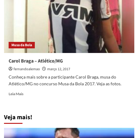
Musa da Bola
Carol Braga – Atlético/MG
fernandoalemao
março 12, 2017
Conheça mais sobre a participante Carol Braga, musa do
Atlético/MG no concurso Musa da Bola 2017. Veja as fotos.
Read
Leia Mais
more
about
Carol
Veja mais!
Braga
–
Atlético/MG