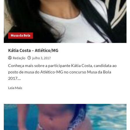
pontuação
do
quiz
e
fanatismo
para
Musa da Bola
o
Atlético-
MG
Kátia Costa – Atlético/MG
Redação
julho 3, 2017
Conheça mais sobre a participante Kátia Costa, candidata ao
posto de musa do Atlético-MG no concurso Musa da Bola
2017....
Read
Leia Mais
more
about
Kátia
Costa
–
Atlético/MG