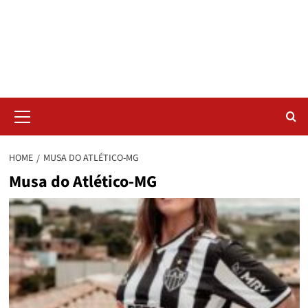
Skip
Radar da Bola
to
content
NOSSO RADAR NÃO PERDE UM LANCE DO ESPORTE
Primary
Menu
HOME
MUSA DO ATLÉTICO-MG
Musa do Atlético-MG