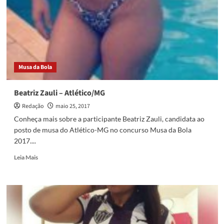
Musa da Bola
Beatriz Zauli – Atlético/MG
Redação
maio 25, 2017
Conheça mais sobre a participante Beatriz Zauli, candidata ao
posto de musa do Atlético-MG no concurso Musa da Bola
2017....
Read
Leia Mais
more
about
Beatriz
Zauli
–
Atlético/MG