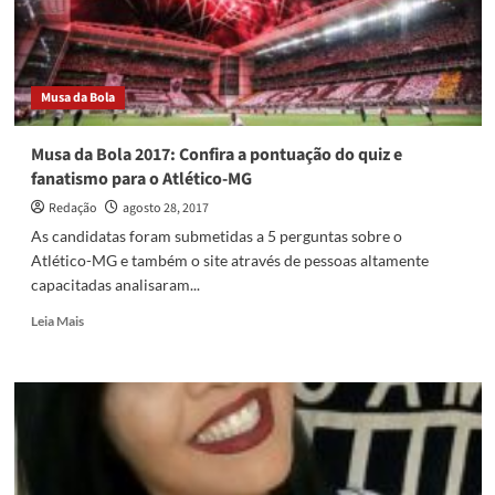
para
Musa
do
Atlético-
Musa da Bola
MG
Musa da Bola 2017: Confira a pontuação do quiz e
fanatismo para o Atlético-MG
Redação
agosto 28, 2017
As candidatas foram submetidas a 5 perguntas sobre o
Atlético-MG e também o site através de pessoas altamente
capacitadas analisaram...
Read
Leia Mais
more
about
Musa
da
Bola
2017:
Confira
a