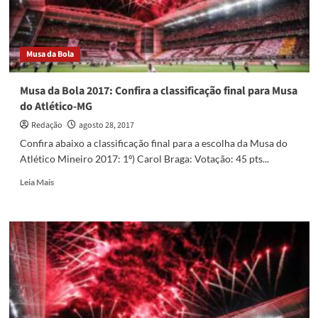
do
Atlético-
MG
Musa da Bola
Musa da Bola 2017: Confira a classificação final para Musa
do Atlético-MG
Redação
agosto 28, 2017
Confira abaixo a classificação final para a escolha da Musa do
Atlético Mineiro 2017: 1º) Carol Braga: Votação: 45 pts...
Read
Leia Mais
more
about
Musa
da
Bola
2017:
Confira
a
classificação
final