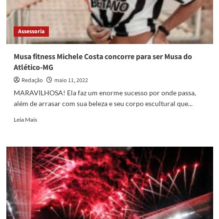
Assessoria
Musa fitness Michele Costa concorre para ser Musa do
Atlético-MG
Redação
maio 11, 2022
MARAVILHOSA! Ela faz um enorme sucesso por onde passa,
além de arrasar com sua beleza e seu corpo escultural que...
Read
Leia Mais
more
about
Musa
fitness
Michele
Costa
concorre
para
ser
Musa