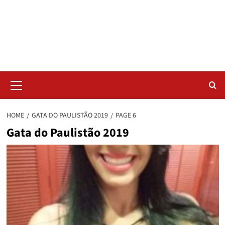
Skip
Radar da Bola
to
content
NOSSO RADAR NÃO PERDE UM LANCE DO ESPORTE
Primary
Menu
HOME
GATA DO PAULISTÃO 2019
PAGE 6
Gata do Paulistão 2019