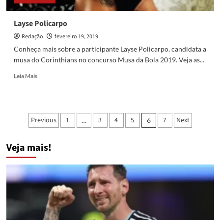
Layse Policarpo
Redação
fevereiro 19, 2019
Conheça mais sobre a participante Layse Policarpo, candidata a
musa do Corinthians no concurso Musa da Bola 2019. Veja as...
Read
Leia Mais
more
about
Layse
Policarpo
Paginação
Previous
1
3
4
5
7
Next
…
6
de
Veja mais!
posts