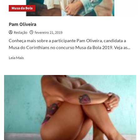
Musa da Bola
Pam Oliveira
Redação
fevereiro 21, 2019
Conheça mais sobre a participante Pam Oliveira, candidata a
Musa do Corinthians no concurso Musa da Bola 2019. Veja as...
Read
Leia Mais
more
about
Pam
Oliveira