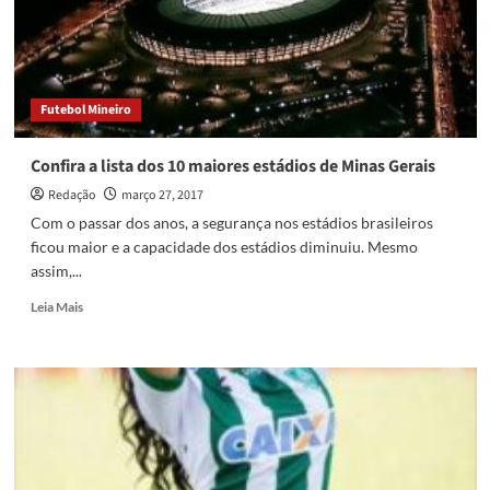
passar
na
tv
aberta
na
Futebol Mineiro
Série
B
de
Confira a lista dos 10 maiores estádios de Minas Gerais
2017
Redação
março 27, 2017
Com o passar dos anos, a segurança nos estádios brasileiros
ficou maior e a capacidade dos estádios diminuiu. Mesmo
assim,...
Read
Leia Mais
more
about
Confira
a
lista
dos
10
maiores