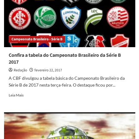
sistema
para
pagamento
de
cotas
de
Campeonato Brasileiro - Série B
TV
Confira a tabela do Campeonato Brasileiro da Série B
2017
Redação
fevereiro 22, 2017
A CBF divulgou a tabela básica do Campeonato Brasileiro da
Série B de 2017 nesta terça-feira. O destaque ficou por...
Read
Leia Mais
more
about
Confira
a
tabela
do
Campeonato