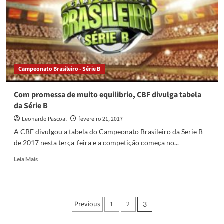
Brasileiro
da
Série
B
2017
Campeonato Brasileiro - Série B
Com promessa de muito equilibrio, CBF divulga tabela
da Série B
Leonardo Pascoal
fevereiro 21, 2017
A CBF divulgou a tabela do Campeonato Brasileiro da Serie B
de 2017 nesta terça-feira e a competição começa no...
Read
Leia Mais
more
about
Com
promessa
Paginação
Previous
1
2
3
de
de
muito