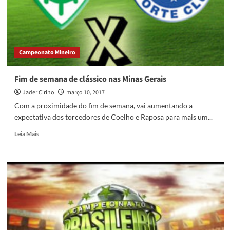
Campeonato Mineiro
Fim de semana de clássico nas Minas Gerais
Jader Cirino
março 10, 2017
Com a proximidade do fim de semana, vai aumentando a
expectativa dos torcedores de Coelho e Raposa para mais um...
Read
Leia Mais
more
about
Fim
de
semana
de
clássico
nas
Minas
Gerais