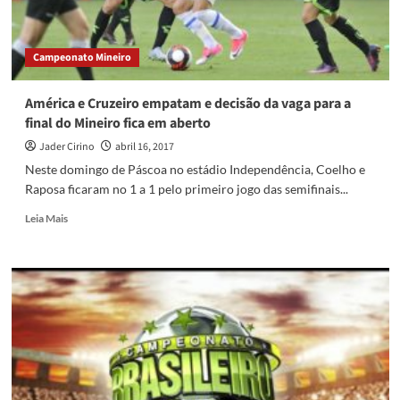
Campeonato Mineiro
América e Cruzeiro empatam e decisão da vaga para a
final do Mineiro fica em aberto
Jader Cirino
abril 16, 2017
Neste domingo de Páscoa no estádio Independência, Coelho e
Raposa ficaram no 1 a 1 pelo primeiro jogo das semifinais...
Read
Leia Mais
more
about
América
e
Cruzeiro
empatam
e
decisão
da
vaga