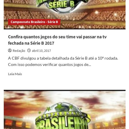
para
a
final
do
Campeonato Brasileiro - Série B
Mineiro
fica
em
Confira quantos jogos do seu time vai passar na tv
aberto
fechada na Série B 2017
Redação
abril 10, 2017
A CBF divulgou a tabela detalhada da Série B até a 10ª rodada.
Com isso podemos verificar quantos jogos de...
Read
Leia Mais
more
about
Confira
quantos
jogos
do
seu
time
vai
passar