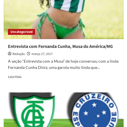
estádios
de
Minas
Gerais
Uncategorized
Entrevista com Fernanda Cunha, Musa do América/MG
Redação
março 27, 2017
A seção “Entrevista com a Musa” de hoje conversou com a linda
Fernanda Cunha Diniz, uma garota muito linda que...
Read
Leia Mais
more
about
Entrevista
com
Fernanda
Cunha,
Musa
do
América/MG