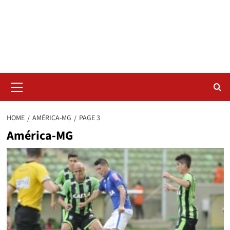
Skip
Radar da Bola
to
content
NOSSO RADAR NÃO PERDE UM LANCE DO ESPORTE
Primary
Menu
HOME
AMÉRICA-MG
PAGE 3
América-MG