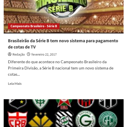
Campeonato Brasileiro - Série B
Brasileirão da Série B tem novo sistema para pagamento
de cotas de TV
Redação
fevereiro 22, 2017
Diferente do que acontece no Campeonato Brasileiro da
Primeira Divisão, a Série B nacional tem um novo sistema de
cotas...
Read
Leia Mais
more
about
Brasileirão
da
Série
B
tem
novo