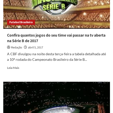
na
tv
fechada
na
Futebol Brasileiro
Série
B
2017
Confira quantos jogos do seu time vai passar na tv aberta
na Série B de 2017
Redação
abril 5, 2017
A CBF divulgou na noite desta terça-feira a tabela detalhada até
a 10ª rodada do Campeonato Brasileiro da Série B...
Read
Leia Mais
more
about
Confira
quantos
jogos
do
seu
time
vai