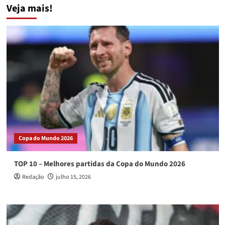
equilibrio,
Veja mais!
posts
CBF
divulga
tabela
da
Série
B
Copa do Mundo 2026
TOP 10 – Melhores partidas da Copa do Mundo 2026
Redação
julho 15, 2026