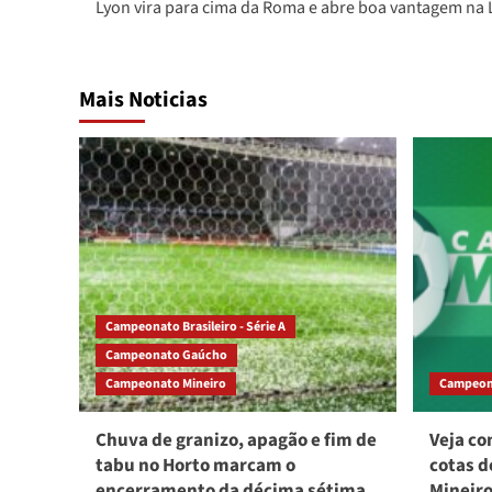
Lyon vira para cima da Roma e abre boa vantagem na 
navigation
Mais Noticias
Campeonato Brasileiro - Série A
Campeonato Gaúcho
Campeonato Mineiro
Campeon
Chuva de granizo, apagão e fim de
Veja co
tabu no Horto marcam o
cotas d
encerramento da décima sétima
Mineiro