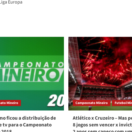
Liga Europa
ato Mineiro
Campeonato Mineiro
Futebol Mi
mo ficou a distribuição de
Atlético x Cruzeiro – Mas p
e tv para o Campeonato
8 jogos sem vencer x invic
 2018
2 anos sem caneco com u