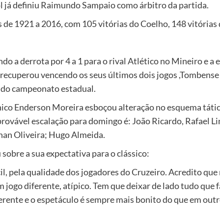
 já definiu Raimundo Sampaio como árbitro da partida.
s de 1921 a 2016, com 105 vitórias do Coelho, 148 vitórias
 a derrota por 4 a 1 para o rival Atlético no Mineiro e a 
e recuperou vencendo os seus últimos dois jogos ,Tombens
4 do campeonato estadual.
écnico Enderson Moreira esboçou alteração no esquema tát
provável escalação para domingo é: João Ricardo, Rafael Lim
nan Oliveira; Hugo Almeida.
u sobre a sua expectativa para o clássico:
il, pela qualidade dos jogadores do Cruzeiro. Acredito qu
 jogo diferente, atípico. Tem que deixar de lado tudo que 
ferente e o espetáculo é sempre mais bonito do que em outr