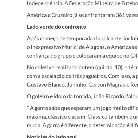
Independência. A Federação Mineira de Futebol
América e Cruzeiro já se enfrentaram 361 veze
Lado verde do confronto
Após começo de temporada claudicante, incluindo
o inexpressivo Murici de Alagoas, o América s
confiança do grupo e colocaram a equipe no G
No coletivo realizado ontem (quinta, 10), o t
com a escalação de três zagueiros. Com isso, a 
Gustavo Blanco, Juninho, Gerson Magrão e Re
O goleiro e ídolo da torcida, João Ricardo, falo
” A gente sabe que esperam um jogo muito difíc
máxima, clássico é assim. Clássico também é um
muda. A garra é diferente, a determinação é di
Notícias do lado azul