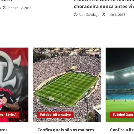
choradeira nunca antes vi
o
janeiro 12, 2018
Alan Santiago
maio 6, 2017
o - Série A
Futebol Alternativo
Futebol Gaú
ores
Confira quais são os maiores
Confira a li