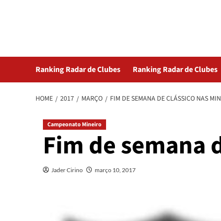
Skip
Radar da Bola
to
content
NOSSO RADAR NÃO PERDE UM LANCE DO ESPORTE
Ranking Radar de Clubes
Ranking Radar de Clubes
HOME
2017
MARÇO
FIM DE SEMANA DE CLÁSSICO NAS MIN
Campeonato Mineiro
Fim de semana d
Jader Cirino
março 10, 2017