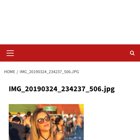
Skip
Radar da Bola
to
content
NOSSO RADAR NÃO PERDE UM LANCE DO ESPORTE
Primary
Menu
HOME
IMG_20190324_234237_506.JPG
IMG_20190324_234237_506.jpg