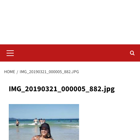
Skip
Radar da Bola
to
content
NOSSO RADAR NÃO PERDE UM LANCE DO ESPORTE
Primary
Menu
HOME
IMG_20190321_000005_882.JPG
IMG_20190321_000005_882.jpg