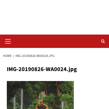
Skip
Radar da Bola
to
content
NOSSO RADAR NÃO PERDE UM LANCE DO ESPORTE
Primary
Menu
HOME
IMG-20190826-WA0024.JPG
IMG-20190826-WA0024.jpg