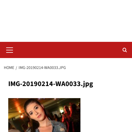
Skip
Radar da Bola
to
content
NOSSO RADAR NÃO PERDE UM LANCE DO ESPORTE
Primary
Menu
HOME
IMG-20190214-WA0033.JPG
IMG-20190214-WA0033.jpg