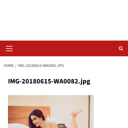
Skip
Radar da Bola
to
content
NOSSO RADAR NÃO PERDE UM LANCE DO ESPORTE
Primary
Menu
HOME
IMG-20180615-WA0082.JPG
IMG-20180615-WA0082.jpg