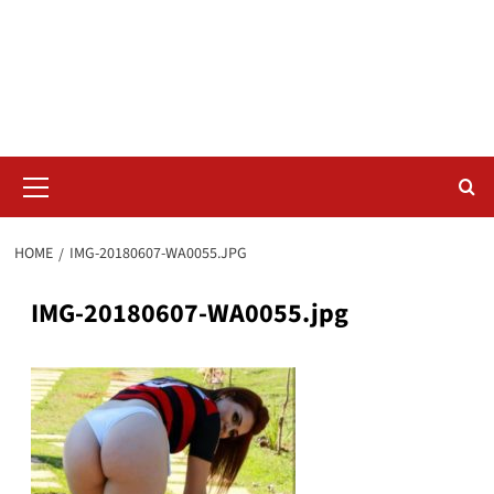
Skip
Radar da Bola
to
content
NOSSO RADAR NÃO PERDE UM LANCE DO ESPORTE
Primary
Menu
HOME
IMG-20180607-WA0055.JPG
IMG-20180607-WA0055.jpg