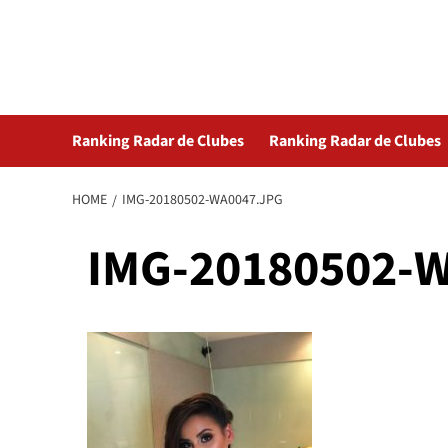
Skip
Radar da Bola
to
content
NOSSO RADAR NÃO PERDE UM LANCE DO ESPORTE
Ranking Radar de Clubes
Ranking Radar de Clubes
HOME
IMG-20180502-WA0047.JPG
IMG-20180502-W