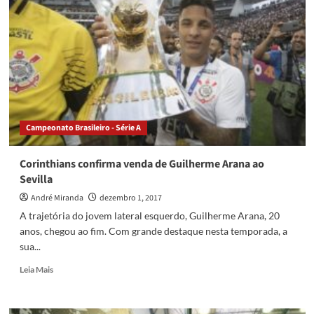
perde
para
a
Chape
e
encara
a
série
B
Campeonato Brasileiro - Série A
em
2018
Corinthians confirma venda de Guilherme Arana ao
Sevilla
André Miranda
dezembro 1, 2017
A trajetória do jovem lateral esquerdo, Guilherme Arana, 20
anos, chegou ao fim. Com grande destaque nesta temporada, a
sua...
Read
Leia Mais
more
about
Corinthians