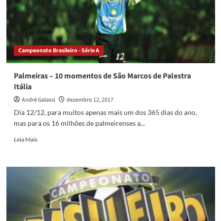
de
televisão
nas
Séries
A
Campeonato Brasileiro - Série A
e
B
de
Palmeiras – 10 momentos de São Marcos de Palestra
2018
Itália
André Galassi
dezembro 12, 2017
Dia 12/12, para muitos apenas mais um dos 365 dias do ano,
mas para os 16 milhões de palmeirenses a...
Read
Leia Mais
more
about
Palmeiras
–
10
momentos
de
São