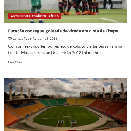
Campeonato Brasileiro - Série A
Furacão consegue goleada de virada em cima da Chape
Larissa Rosa
abril 15, 2018
Com um segundo tempo repleto de gols, os visitantes saíram na
frente. Mas a estreia no Brasileirão 2018 foi melhor...
Read
Leia Mais
more
about
Furacão
consegue
goleada
de
virada
em
cima
da
Chape