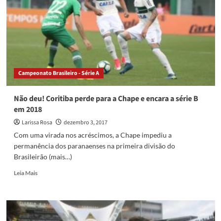
no
Ranking
Nacional
de
Clubes
da
CBF
Campeonato Brasileiro - Série A
Não deu! Coritiba perde para a Chape e encara a série B
em 2018
Larissa Rosa
dezembro 3, 2017
Com uma virada nos acréscimos, a Chape impediu a
permanência dos paranaenses na primeira divisão do
Brasileirão (mais…)
Read
Leia Mais
more
about
Não
deu!
Coritiba