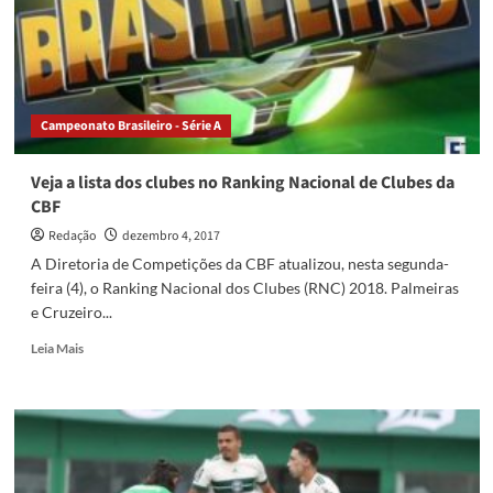
Marcos
de
Palestra
Itália
Campeonato Brasileiro - Série A
Veja a lista dos clubes no Ranking Nacional de Clubes da
CBF
Redação
dezembro 4, 2017
A Diretoria de Competições da CBF atualizou, nesta segunda-
feira (4), o Ranking Nacional dos Clubes (RNC) 2018. Palmeiras
e Cruzeiro...
Read
Leia Mais
more
about
Veja
a
lista
dos
clubes