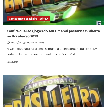
Pacaembu
Campeonato Brasileiro - Série A
Confira quantos jogos do seu time vai passar na tv aberta
no Brasileirão 2018
Redação
março 26, 2018
A CBF divulgou na última semana a tabela detalhada até a 12ª
rodada do Campeonato Brasileiro da Série A de...
Read
Leia Mais
more
about
Confira
quantos
jogos
do
seu
time
vai
passar