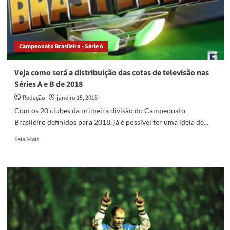
na
tv
aberta
no
Campeonato Brasileiro - Série A
Brasileirão
2018
Veja como será a distribuição das cotas de televisão nas
Séries A e B de 2018
Redação
janeiro 15, 2018
Com os 20 clubes da primeira divisão do Campeonato
Brasileiro definidos para 2018, já é possível ter uma ideia de...
Read
Leia Mais
more
about
Veja
como
será
a
distribuição
das
cotas