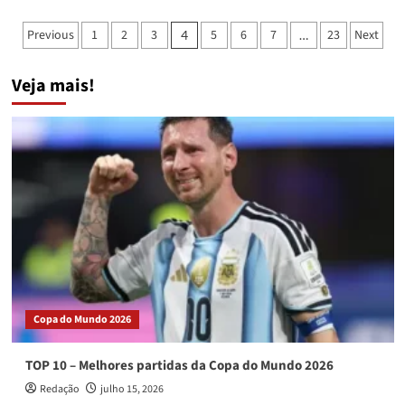
Botafogo
elege
Paginação
Previous
1
2
3
5
6
7
23
Next
4
…
novo
de
presidente
Veja mais!
posts
Copa do Mundo 2026
TOP 10 – Melhores partidas da Copa do Mundo 2026
Redação
julho 15, 2026