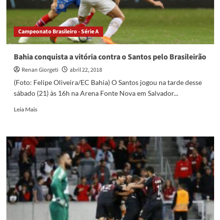
Campeonato Brasileiro - Série A
Bahia conquista a vitória contra o Santos pelo Brasileirão
Renan Giorgeti
abril 22, 2018
(Foto: Felipe Oliveira/EC Bahia) O Santos jogou na tarde desse
sábado (21) às 16h na Arena Fonte Nova em Salvador...
Read
Leia Mais
more
about
Bahia
conquista
a
vitória
contra
o
Santos
pelo
Brasileirão