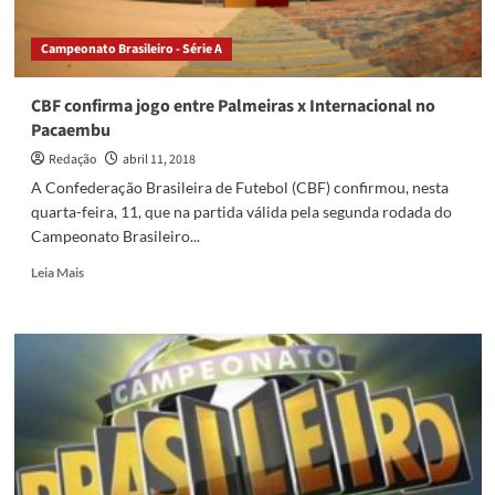
Campeonato Brasileiro - Série A
CBF confirma jogo entre Palmeiras x Internacional no
Pacaembu
Redação
abril 11, 2018
A Confederação Brasileira de Futebol (CBF) confirmou, nesta
quarta-feira, 11, que na partida válida pela segunda rodada do
Campeonato Brasileiro...
Read
Leia Mais
more
about
CBF
confirma
jogo
entre
Palmeiras
x
Internacional
no