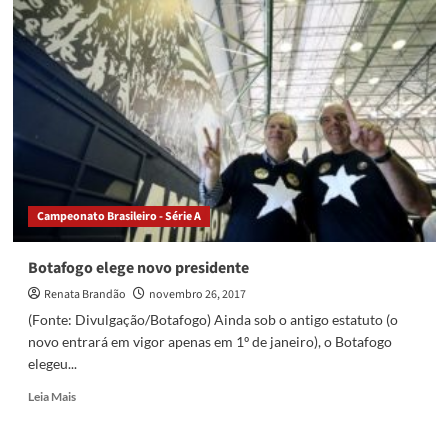
confirma
venda
de
Guilherme
Arana
ao
Sevilla
Campeonato Brasileiro - Série A
Botafogo elege novo presidente
Renata Brandão
novembro 26, 2017
(Fonte: Divulgação/Botafogo) Ainda sob o antigo estatuto (o
novo entrará em vigor apenas em 1º de janeiro), o Botafogo
elegeu...
Read
Leia Mais
more
about