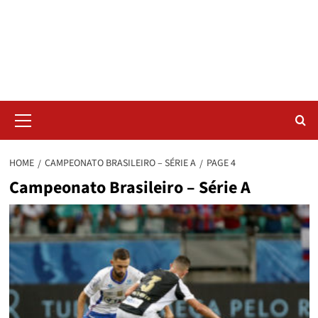
Skip
Radar da Bola
to
content
NOSSO RADAR NÃO PERDE UM LANCE DO ESPORTE
Primary
Menu
HOME
CAMPEONATO BRASILEIRO – SÉRIE A
PAGE 4
Campeonato Brasileiro – Série A