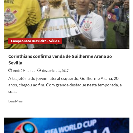
do
Brasil
e
aumenta
prêmio
Campeonato Brasileiro - Série A
Corinthians confirma venda de Guilherme Arana ao
Sevilla
André Miranda
dezembro 1, 2017
A trajetória do jovem lateral esquerdo, Guilherme Arana, 20
anos, chegou ao fim. Com grande destaque nesta temporada, a
sua...
Read
Leia Mais
more
about
Corinthians
confirma
venda