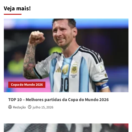
de
Mundo
Veja mais!
posts
2018:
Conheça
os
grupos
Copa do Mundo 2026
TOP 10 – Melhores partidas da Copa do Mundo 2026
Redação
julho 15, 2026