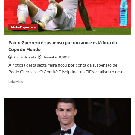
distância
na
ponta
Mídia Esportiva
Paolo Guerrero é suspenso por um ano e está fora da
Copa do Mundo
André Miranda
dezembro 8, 2017
A notícia desta sexta-feira ficou por conta da suspensão de
Paolo Guerrero. O Comitê Disciplinar da FIFA analisou o caso...
Read
Leia Mais
more
about
Paolo
Guerrero
é
suspenso
por
um
ano