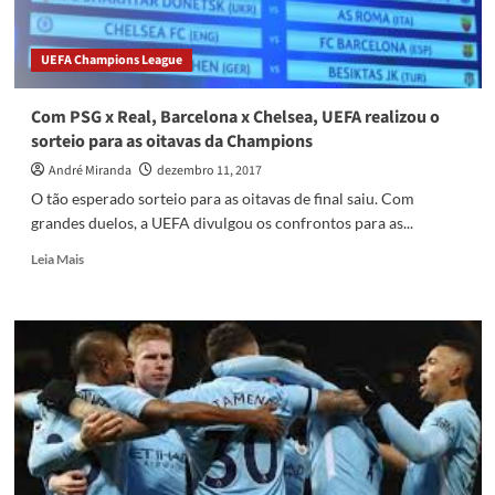
UEFA Champions League
Com PSG x Real, Barcelona x Chelsea, UEFA realizou o
sorteio para as oitavas da Champions
André Miranda
dezembro 11, 2017
O tão esperado sorteio para as oitavas de final saiu. Com
grandes duelos, a UEFA divulgou os confrontos para as...
Read
Leia Mais
more
about
Com
PSG
x
Real,
Barcelona
x
Chelsea,
UEFA
realizou