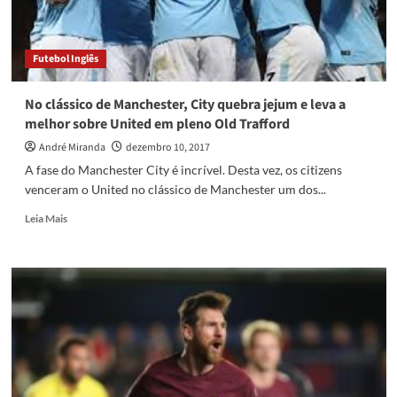
o
sorteio
para
Futebol Inglês
as
oitavas
da
No clássico de Manchester, City quebra jejum e leva a
Champions
melhor sobre United em pleno Old Trafford
André Miranda
dezembro 10, 2017
A fase do Manchester City é incrível. Desta vez, os citizens
venceram o United no clássico de Manchester um dos...
Read
Leia Mais
more
about
No
clássico
de
Manchester,
City
quebra
jejum
e