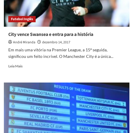
Futebol Inglês
City vence Swansea e entra para a história
André Miranda
dezembro 14, 2017
Em mais uma vitória na Premier League, a 15ª seguida,
significou um feito incrível. O Manchester City é a única...
Read
Leia Mais
more
about
City
vence
Swansea
e
entra
para
a
história