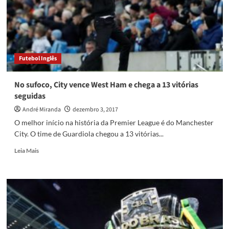
vez
a
Bola
de
Ouro
e
Futebol Inglês
iguala
Messi
No sufoco, City vence West Ham e chega a 13 vitórias
seguidas
André Miranda
dezembro 3, 2017
O melhor início na história da Premier League é do Manchester
City. O time de Guardiola chegou a 13 vitórias...
Read
Leia Mais
more
about
No
sufoco,
City
vence
West
Ham