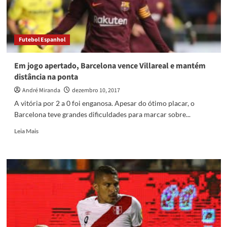
leva
a
melhor
sobre
Futebol Espanhol
United
em
pleno
Em jogo apertado, Barcelona vence Villareal e mantém
Old
distância na ponta
Trafford
André Miranda
dezembro 10, 2017
A vitória por 2 a 0 foi enganosa. Apesar do ótimo placar, o
Barcelona teve grandes dificuldades para marcar sobre...
Read
Leia Mais
more
about
Em
jogo
apertado,
Barcelona
vence
Villareal
e
mantém