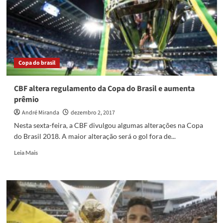
e
chega
a
13
vitórias
seguidas
Copa do brasil
CBF altera regulamento da Copa do Brasil e aumenta
prêmio
André Miranda
dezembro 2, 2017
Nesta sexta-feira, a CBF divulgou algumas alterações na Copa
do Brasil 2018. A maior alteração será o gol fora de...
Read
Leia Mais
more
about
CBF
altera
regulamento
da
Copa