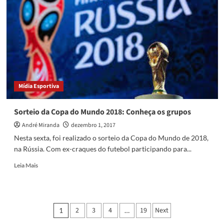
de
Guilherme
Arana
ao
Sevilla
Mídia Esportiva
Sorteio da Copa do Mundo 2018: Conheça os grupos
André Miranda
dezembro 1, 2017
Nesta sexta, foi realizado o sorteio da Copa do Mundo de 2018,
na Rússia. Com ex-craques do futebol participando para...
Read
Leia Mais
more
about
Sorteio
da
Paginação
2
3
4
19
Next
1
…
Copa
do