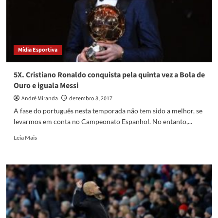
e
está
fora
da
Copa
Mídia Esportiva
do
Mundo
5X. Cristiano Ronaldo conquista pela quinta vez a Bola de
Ouro e iguala Messi
André Miranda
dezembro 8, 2017
A fase do português nesta temporada não tem sido a melhor, se
levarmos em conta no Campeonato Espanhol. No entanto,...
Read
Leia Mais
more
about
5X.
Cristiano
Ronaldo
conquista
pela
quinta