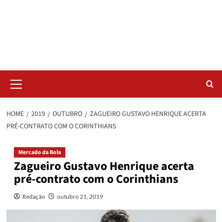
Skip
Radar da Bola
to
content
NOSSO RADAR NÃO PERDE UM LANCE DO ESPORTE
Primary
Menu
HOME
2019
OUTUBRO
ZAGUEIRO GUSTAVO HENRIQUE ACERTA
PRÉ-CONTRATO COM O CORINTHIANS
Mercado da Bola
Zagueiro Gustavo Henrique acerta
pré-contrato com o Corinthians
Redação
outubro 21, 2019