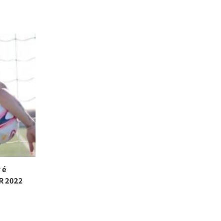
 é
R 2022