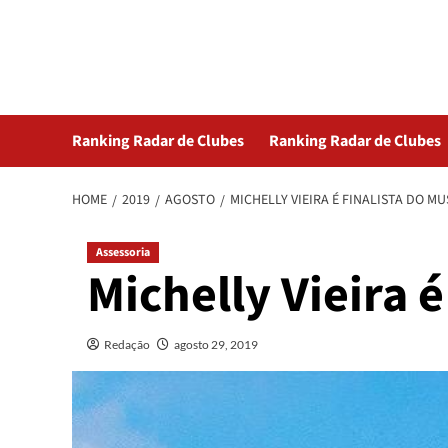
Skip
Radar da Bola
to
content
NOSSO RADAR NÃO PERDE UM LANCE DO ESPORTE
Ranking Radar de Clubes
Ranking Radar de Clubes
HOME
2019
AGOSTO
MICHELLY VIEIRA É FINALISTA DO M
Assessoria
Michelly Vieira 
Redação
agosto 29, 2019