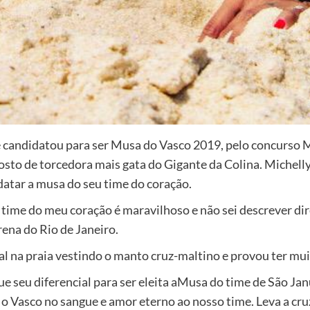
se candidatou para ser Musa do Vasco 2019, pelo concurso M
osto de torcedora mais gata do Gigante da Colina. Michell
idatar a musa do seu time do coração.
ime do meu coração é maravilhoso e não sei descrever dire
rena do Rio de Janeiro.
l na praia vestindo o manto cruz-maltino e provou ter mui
ue seu diferencial para ser eleita aMusa do time de São Ja
o Vasco no sangue e amor eterno ao nosso time. Leva a cruz