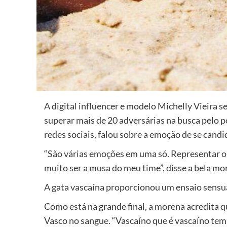
A digital influencer e modelo Michelly Vieira 
superar mais de 20 adversárias na busca pelo p
redes sociais, falou sobre a emoção de se cand
“São várias emoções em uma só. Representar o t
muito ser a musa do meu time”, disse a bela mo
A gata vascaína proporcionou um ensaio sensua
Como está na grande final, a morena acredita q
Vasco no sangue. “Vascaíno que é vascaíno tem 