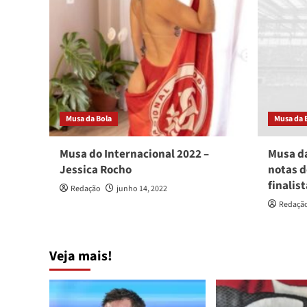
Musa da Bola
Musa da 
Musa do Internacional 2022 –
Musa da
Jessica Rocho
notas d
finalis
Redação
junho 14, 2022
Redaçã
Veja mais!