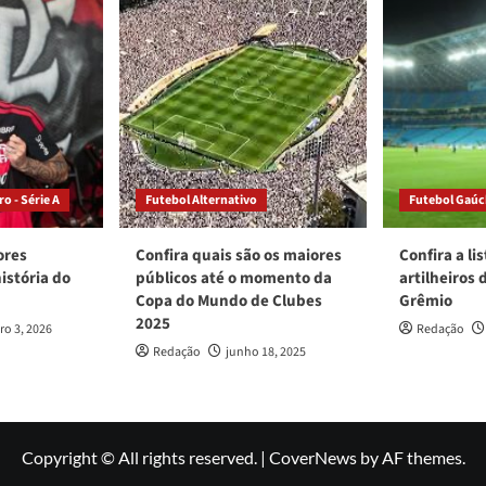
o - Série A
Futebol Alternativo
Futebol Gaú
ores
Confira quais são os maiores
Confira a li
istória do
públicos até o momento da
artilheiros 
Copa do Mundo de Clubes
Grêmio
2025
ro 3, 2026
Redação
Redação
junho 18, 2025
Copyright © All rights reserved.
|
CoverNews
by AF themes.