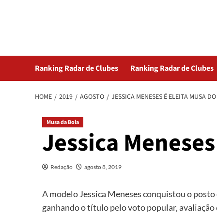
Skip
Radar da Bola
to
content
NOSSO RADAR NÃO PERDE UM LANCE DO ESPORTE
Ranking Radar de Clubes
Ranking Radar de Clubes
HOME
2019
AGOSTO
JESSICA MENESES É ELEITA MUSA DO
Musa da Bola
Jessica Meneses 
Redação
agosto 8, 2019
A modelo Jessica Meneses conquistou o posto 
ganhando o título pelo voto popular, avaliação 