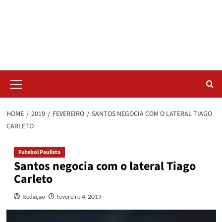
Skip
Radar da Bola
to
content
NOSSO RADAR NÃO PERDE UM LANCE DO ESPORTE
Primary
Menu
HOME
2019
FEVEREIRO
SANTOS NEGOCIA COM O LATERAL TIAGO
CARLETO
Futebol Paulista
Santos negocia com o lateral Tiago
Carleto
Redação
fevereiro 4, 2019