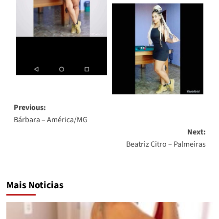
Post
Previous:
Bárbara – América/MG
navigation
Next:
Beatriz Citro – Palmeiras
Mais Noticias