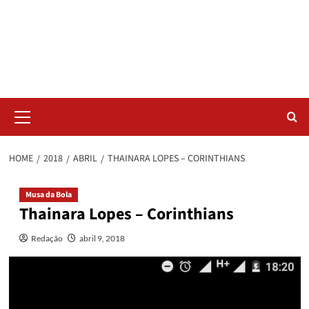
Skip
Radar da Bola
to
content
NOSSO RADAR NÃO PERDE UM LANCE DO ESPORTE
Primary
Menu
HOME
2018
ABRIL
THAINARA LOPES – CORINTHIANS
Musa da Bola
Thainara Lopes – Corinthians
Redação
abril 9, 2018