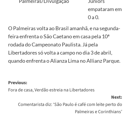
Juniors
Palmeiras/Divulgação
empataram em
0 a 0.
O Palmeiras volta ao Brasil amanhã, e na segunda-
feira enfrenta o São Caetano em casa pela 10ª
rodada do Campeonato Paulista. Já pela
Libertadores só volta a campo no dia 3 de abril,
quando enfrenta o Alianza Lima no Allianz Parque.
Post
Previous:
Fora de casa, Verdão estreia na Libertadores
navigation
Next:
Comentarista diz: ‘São Paulo é café com leite perto do
Palmeiras e Corinthians’