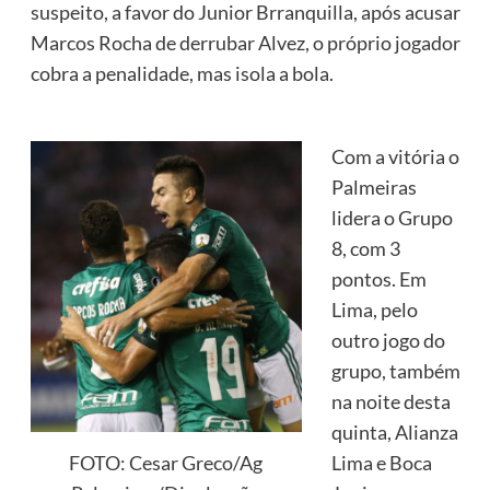
suspeito, a favor do Junior Brranquilla, após acusar
Marcos Rocha de derrubar Alvez, o próprio jogador
cobra a penalidade, mas isola a bola.
Com a vitória o
Palmeiras
lidera o Grupo
8, com 3
pontos. Em
Lima, pelo
outro jogo do
grupo, também
na noite desta
quinta, Alianza
Lima e Boca
FOTO: Cesar Greco/Ag