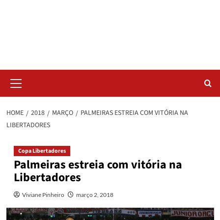
Skip
Radar da Bola
to
content
NOSSO RADAR NÃO PERDE UM LANCE DO ESPORTE
Primary
Menu
HOME
2018
MARÇO
PALMEIRAS ESTREIA COM VITÓRIA NA
LIBERTADORES
Copa Libertadores
Palmeiras estreia com vitória na
Libertadores
Viviane Pinheiro
março 2, 2018