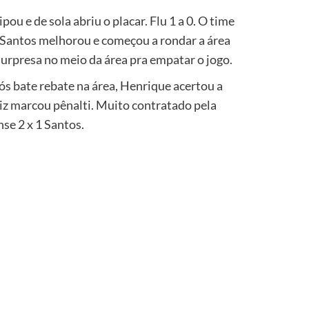
ou e de sola abriu o placar. Flu 1 a 0. O time
o Santos melhorou e começou a rondar a área
urpresa no meio da área pra empatar o jogo.
ós bate rebate na área, Henrique acertou a
uiz marcou pênalti. Muito contratado pela
se 2 x 1 Santos.