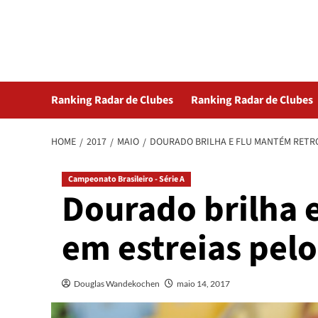
Skip
Radar da Bola
to
content
NOSSO RADAR NÃO PERDE UM LANCE DO ESPORTE
Ranking Radar de Clubes
Ranking Radar de Clubes
HOME
2017
MAIO
DOURADO BRILHA E FLU MANTÉM RETRO
Campeonato Brasileiro - Série A
Dourado brilha 
em estreias pelo
Douglas Wandekochen
maio 14, 2017