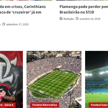
o em crises, Corinthians
Flamengo pode perder pon
sco de ‘cruzeirar’ já em
Brasileirão no STJD
Redação
outubro 23, 2019
o
setembro 17, 2020
o - Série A
Futebol Alternativo
Futebol Gaú