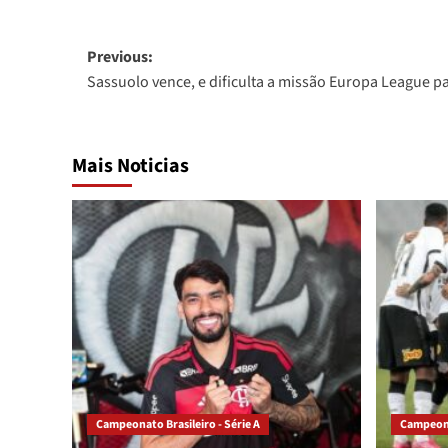
Post
Previous:
Sassuolo vence, e dificulta a missão Europa League pa
navigation
Mais Noticias
Campeonato Brasileiro - Série A
Campeonat