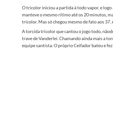
O tricolor iniciou a partida à todo vapor, e log
manteve o mesmo rítimo até os 20 minutos, mas
tricolor. Mas só chegou mesmo de fato aos 37.
A torcida tricolor que cantou o jogo todo, não
trave de Vanderlei. Chamando ainda mais a torc
equipe santista. O próprio Ceifador bateu e fez