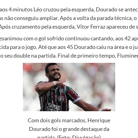
o aos 4 minutos Léo cruzou pela esquerda, Dourado se antecip
 não conseguiu ampliar. Após a volta da parada técnica, 
 Após cruzamento pela esquerda, Vitor Ferraz apareceu de s
​desanimou com o gol sofrido continuou cantando, aos 42 ap
ida para o jogo. Até que aos 45 Dourado caiu na área e o j
 o seu double na partida. Final de primeiro tempo, Fluminen
Com dois gols marcados, Henrique
Dourado foi o grande destaque da
partida. (Foto: Divulgação)