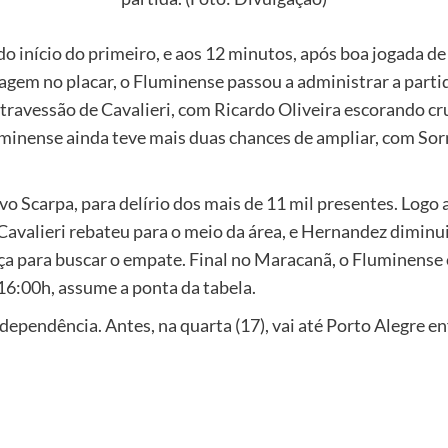
do início do primeiro, e aos 12 minutos, após boa jogada 
ntagem no placar, o Fluminense passou a administrar a part
o travessão de Cavalieri, com Ricardo Oliveira escorando
inense ainda teve mais duas chances de ampliar, com Sorn
 Scarpa, para delírio dos mais de 11 mil presentes. Logo 
avalieri rebateu para o meio da área, e Hernandez diminu
orça para buscar o empate. Final no Maracanã, o Fluminens
 16:00h, assume a ponta da tabela.
ependência. Antes, na quarta (17), vai até Porto Alegre en