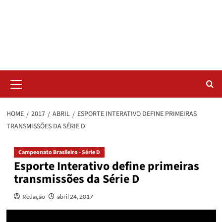
Skip
Radar da Bola
to
content
NOSSO RADAR NÃO PERDE UM LANCE DO ESPORTE
Primary
Menu
HOME
2017
ABRIL
ESPORTE INTERATIVO DEFINE PRIMEIRAS
TRANSMISSÕES DA SÉRIE D
Campeonato Brasileiro - Série D
Esporte Interativo define primeiras
transmissões da Série D
Redação
abril 24, 2017