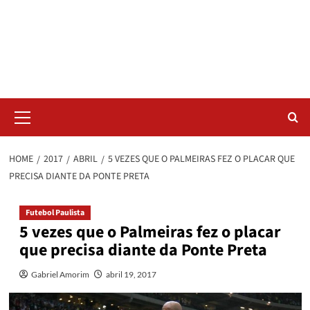
Skip
Radar da Bola
to
content
NOSSO RADAR NÃO PERDE UM LANCE DO ESPORTE
Primary
Menu
HOME
2017
ABRIL
5 VEZES QUE O PALMEIRAS FEZ O PLACAR QUE
PRECISA DIANTE DA PONTE PRETA
Futebol Paulista
5 vezes que o Palmeiras fez o placar
que precisa diante da Ponte Preta
Gabriel Amorim
abril 19, 2017