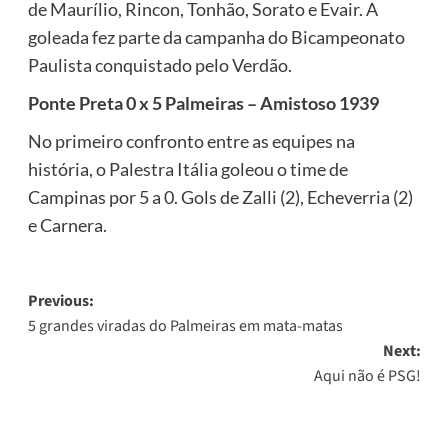
de Maurílio, Rincon, Tonhão, Sorato e Evair. A
goleada fez parte da campanha do Bicampeonato
Paulista conquistado pelo Verdão.
Ponte Preta 0 x 5 Palmeiras – Amistoso 1939
No primeiro confronto entre as equipes na
história, o Palestra Itália goleou o time de
Campinas por 5 a 0. Gols de Zalli (2), Echeverria (2)
e Carnera.
Post
Previous:
5 grandes viradas do Palmeiras em mata-matas
navigation
Next:
Aqui não é PSG!