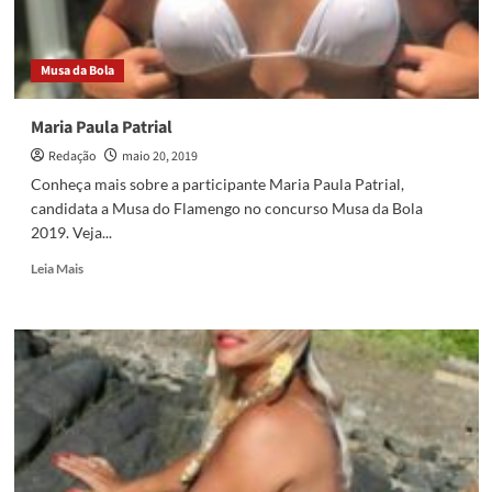
Musa da Bola
Maria Paula Patrial
Redação
maio 20, 2019
Conheça mais sobre a participante Maria Paula Patrial,
candidata a Musa do Flamengo no concurso Musa da Bola
2019. Veja...
Read
Leia Mais
more
about
Maria
Paula
Patrial