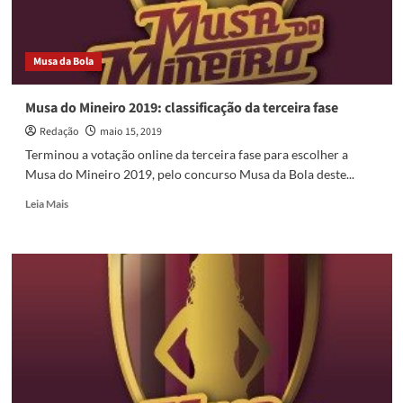
na
terceira
fase
Musa da Bola
Musa do Mineiro 2019: classificação da terceira fase
Redação
maio 15, 2019
Terminou a votação online da terceira fase para escolher a
Musa do Mineiro 2019, pelo concurso Musa da Bola deste...
Read
Leia Mais
more
about
Musa
do
Mineiro
2019:
classificação
da
terceira
fase