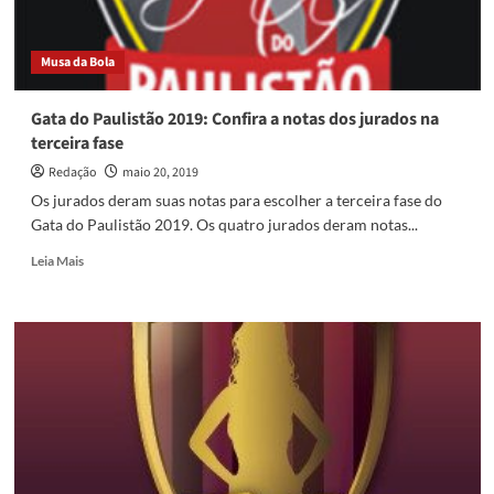
Musa da Bola
Gata do Paulistão 2019: Confira a notas dos jurados na
terceira fase
Redação
maio 20, 2019
Os jurados deram suas notas para escolher a terceira fase do
Gata do Paulistão 2019. Os quatro jurados deram notas...
Read
Leia Mais
more
about
Gata
do
Paulistão
2019:
Confira
a
notas
dos
jurados