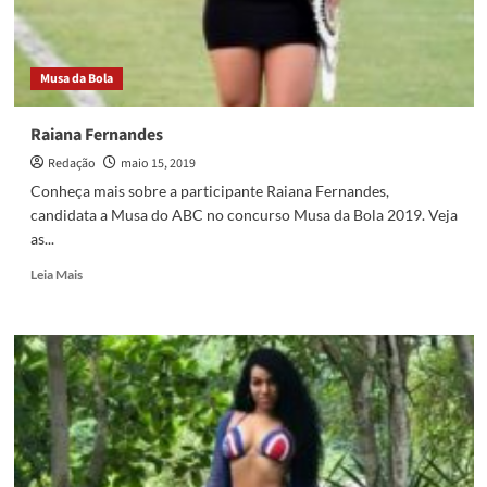
na
terceira
fase
Musa da Bola
Raiana Fernandes
Redação
maio 15, 2019
Conheça mais sobre a participante Raiana Fernandes,
candidata a Musa do ABC no concurso Musa da Bola 2019. Veja
as...
Read
Leia Mais
more
about
Raiana
Fernandes