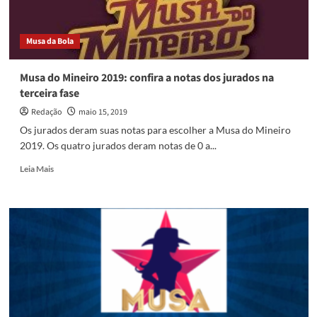
Musa da Bola
Musa do Mineiro 2019: confira a notas dos jurados na
terceira fase
Redação
maio 15, 2019
Os jurados deram suas notas para escolher a Musa do Mineiro
2019. Os quatro jurados deram notas de 0 a...
Read
Leia Mais
more
about
Musa
do
Mineiro
2019:
confira
a
notas
dos
jurados