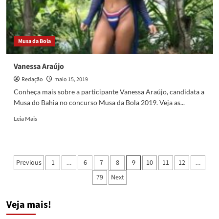
Musa da Bola
Vanessa Araújo
Redação
maio 15, 2019
Conheça mais sobre a participante Vanessa Araújo, candidata a
Musa do Bahia no concurso Musa da Bola 2019. Veja as...
Read
Leia Mais
more
about
Vanessa
Araújo
Paginação
Previous
1
6
7
8
10
11
12
…
9
…
de
79
Next
posts
Veja mais!