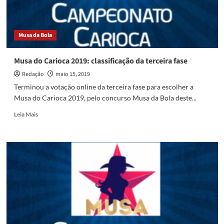
na
terceira
fase
Musa da Bola
Musa do Carioca 2019: classificação da terceira fase
Redação
maio 15, 2019
Terminou a votação online da terceira fase para escolher a
Musa do Carioca 2019, pelo concurso Musa da Bola deste...
Read
Leia Mais
more
about
Musa
do
Carioca
2019:
classificação
da
terceira
fase