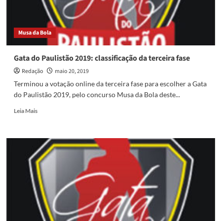
Musa da Bola
Gata do Paulistão 2019: classificação da terceira fase
Redação
maio 20, 2019
Terminou a votação online da terceira fase para escolher a Gata
do Paulistão 2019, pelo concurso Musa da Bola deste...
Read
Leia Mais
more
about
Gata
do
Paulistão
2019:
classificação
da
terceira
fase