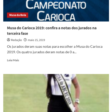
Musa da Bola
Musa do Carioca 2019: confira a notas dos jurados na
terceira fase
Redação
maio 15, 2019
Os jurados deram suas notas para escolher a Musa do Carioca
2019. Os quatro jurados deram notas de 0 a...
Read
Leia Mais
more
about
Musa
do
Carioca
2019:
confira
a
notas
dos
jurados